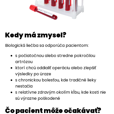
Kedy má zmysel?
Biologická liečba sa odporúča pacientom:
s počiatočnou alebo stredne pokročilou
artrózou
ktorí chcú oddialiť operáciu alebo zlepšiť
výsledky po úraze
s chronickou bolesťou, kde tradičné lieky
nestačia
s relatívne zdravým okolím kĺbu, kde kosti nie
sú výrazne poškodené
Čo pacient môže očakávať?