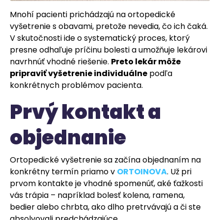
Mnohí pacienti prichádzajú na ortopedické
vyšetrenie s obavami, pretože nevedia, čo ich čaká.
V skutočnosti ide o systematický proces, ktorý
presne odhaľuje príčinu bolesti a umožňuje lekárovi
navrhnúť vhodné riešenie.
Preto lekár môže
pripraviť vyšetrenie individuálne
podľa
konkrétnych problémov pacienta.
Prvý kontakt a
objednanie
Ortopedické vyšetrenie sa začína objednaním na
konkrétny termín priamo v
ORTOINOVA
. Už pri
prvom kontakte je vhodné spomenúť, aké ťažkosti
vás trápia – napríklad bolesť kolena, ramena,
bedier alebo chrbta, ako dlho pretrvávajú a či ste
absolvovali predchádzajúce