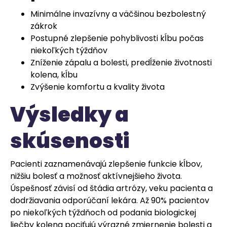
Minimálne invazívny a väčšinou bezbolestný
zákrok
Postupné zlepšenie pohyblivosti kĺbu počas
niekoľkých týždňov
Zníženie zápalu a bolesti, predĺženie životnosti
kolena, kĺbu
Zvýšenie komfortu a kvality života
Výsledky a
skúsenosti
Pacienti zaznamenávajú zlepšenie funkcie kĺbov,
nižšiu bolesť a možnosť aktívnejšieho života.
Úspešnosť závisí od štádia artrózy, veku pacienta a
dodržiavania odporúčaní lekára. Až 90% pacientov
po niekoľkých týždňoch od podania biologickej
liečby kolena pociťujú výrazné zmiernenie bolesti a