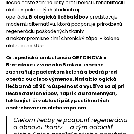
liečba často zahŕňa lieky proti bolesti, rehabilitáciu
alebo v pokročilých štádiách aj
operáciu.
Biologická liečba kĺbov
predstavuje
modernú alternatívu, ktorá podporuje prirodzenú
regeneráciu poškodených tkanív
a nekompromisne tlmí chronický zápal v kolene
alebo inom kĺbe.
Ortopedická ambulancia ORTOINOVA v
Bratislave už viac ako 5 rokov úspešne
zachraňuje pacientom kolená a bedrá pred
operáciou alebo výmenou. Naša biologická
liečba má až 90 % úspešnosť a využíva sa aj pri
liečbe ďalších kĺbov, napríklad ramenných,
lakťových či v oblasti päty postihnutých
opotrebovaním alebo zápalom.
Cieľom liečby je podporiť regeneráciu
a obnovu tkanív – a tým oddialiť