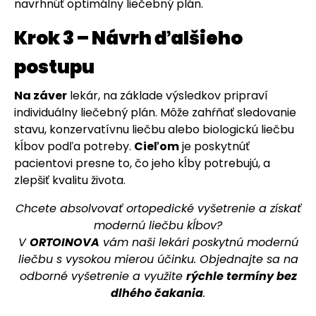
navrhnúť optimálny liečebný plán.
Krok 3 – Návrh ďalšieho
postupu
Na záver
lekár, na základe výsledkov pripraví
individuálny liečebný plán. Môže zahŕňať sledovanie
stavu, konzervatívnu liečbu alebo biologickú liečbu
kĺbov podľa potreby.
Cieľom
je poskytnúť
pacientovi presne to, čo jeho kĺby potrebujú, a
zlepšiť kvalitu života.
Chcete absolvovať ortopedické vyšetrenie a získať
modernú liečbu kĺbov?
V
ORTOINOVA
vám naši lekári poskytnú modernú
liečbu s vysokou mierou účinku. Objednajte sa na
odborné vyšetrenie a využite
rýchle termíny bez
dlhého čakania
.