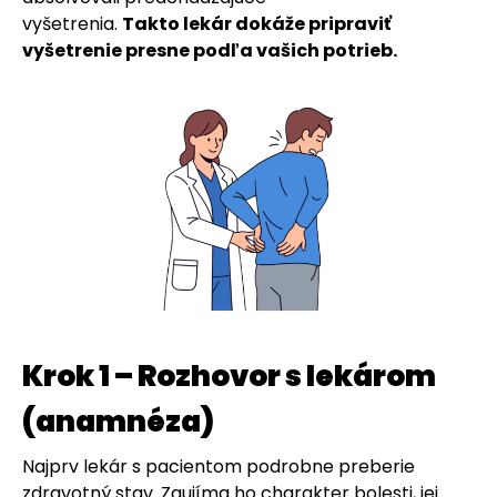
vyšetrenia.
Takto lekár dokáže pripraviť
vyšetrenie presne podľa vašich potrieb.
Krok 1 – Rozhovor s lekárom
(anamnéza)
Najprv lekár s pacientom podrobne preberie
zdravotný stav. Zaujíma ho charakter bolesti, jej