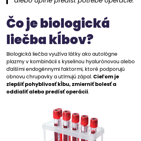
alebo úplne predísť potrebe operácie.
Čo je biologická
liečba kĺbov?
Biologická liečba využíva látky ako autológne
plazmy v kombinácii s kyselinou hyalurónovou alebo
ďalšími endogénnymi faktormi, ktoré podporujú
obnovu chrupavky a utlmujú zápal.
Cieľom je
zlepšiť pohyblivosť kĺbu, zmierniť bolesť a
oddialiť alebo predísť operácii
.