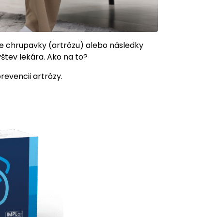
nie chrupavky (artrózu) alebo následky
vštev lekára. Ako na to?
prevencii artrózy.