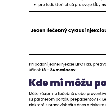
pre ľudí, ktorí chcú pre svoje kĺby
na
Jeden liečebný cyklus injekciou
Pri podaní jednej injekcie LIPOTRIS, pretr
účinok
18 – 24 mesiacov
.
Kde mi môžu po
Máte záujem o liečebné alebo preventív
sú partnerom portálu prepacientov.sk. L
niektoré z pracovísk
ešte dnes a získajte