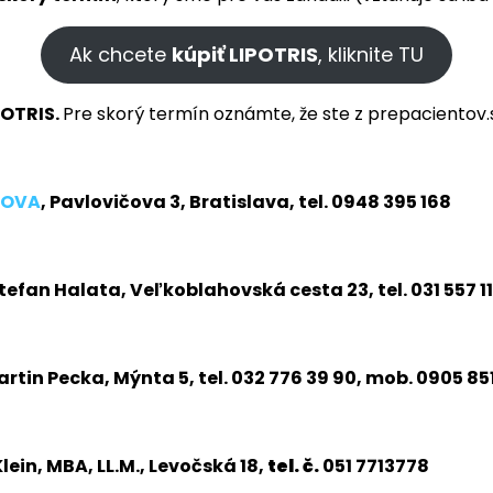
Ak chcete
kúpiť LIPOTRIS
, kliknite TU
POTRIS.
Pre skorý termín oznámte, že ste z prepacientov.
NOVA
, Pavlovičova 3, Bratislava, tel. 0948 395 168
an Halata, Veľkoblahovská cesta 23, tel. 031 557 11
in Pecka, Mýnta 5, tel. 032 776 39 90, mob. 0905 85
Klein, MBA, LL.M., Levočská 18,
tel. č.
051 7713778