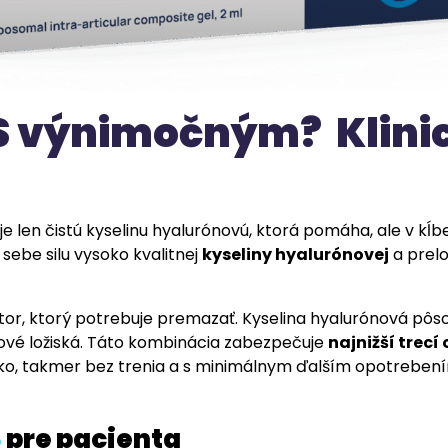
IS výnimočným? Klini
je len čistú kyselinu hyalurónovú, ktorá pomáha, ale v kĺ
v sebe silu vysoko kvalitnej
kyseliny hyalurónovej
a prel
r, ktorý potrebuje premazať. Kyselina hyalurónová pôsobí
ové ložiská. Táto kombinácia zabezpečuje
najnižší trecí
o, takmer bez trenia a s minimálnym ďalším opotrebením.
S
pre pacienta