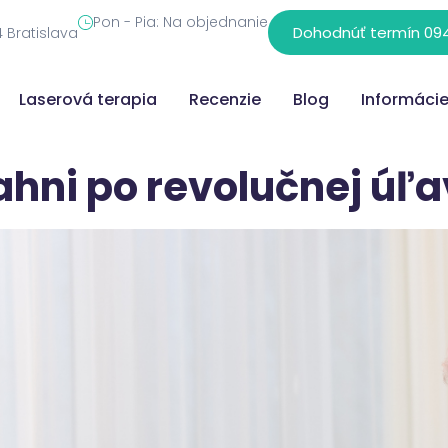
Pon - Pia: Na objednanie
Dohodnúť termín 094
4 Bratislava
Laserová terapia
Recenzie
Blog
Informáci
iahni po revolučnej úľa