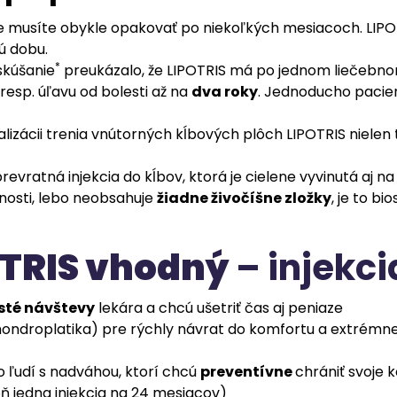
e musíte obykle opakovať po niekoľkých mesiacoch. LIPOT
hú dobu.
*
skúšanie
preukázalo, že LIPOTRIS má po jednom liečebno
resp. úľavu od bolesti až na
dva roky
. Jednoducho pacien
zácii trenia vnútorných kĺbových plôch LIPOTRIS nielen t
revratná injekcia do kĺbov, ktorá je cielene vyvinutá aj n
nosti, lebo neobsahuje
žiadne živočíšne zložky
, je to bi
OTRIS vhodný
– injekci
sté návštevy
lekára a chcú ušetriť čas aj peniaze
ondroplatika) pre rýchly návrat do komfortu a extrémne n
o ľudí s nadváhou, ktorí chcú
preventívne
chrániť svoje
 jedna injekcia na 24 mesiacov)