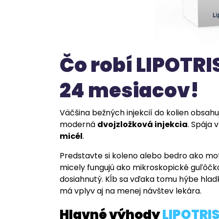
Čo robí LIPOTR
24 mesiacov!
Väčšina bežných injekcií do kolien obsahu
moderná
dvojzložková injekcia
. Spája 
micél
.
Predstavte si koleno alebo bedro ako moto
micely fungujú ako mikroskopické guľôčk
dosiahnutý. Kĺb sa vďaka tomu hýbe hladk
má vplyv aj na menej návštev lekára.
Hlavné výhody
LIPOTRI