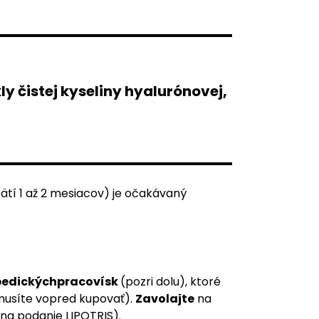
ly čistej kyseliny hyalurónovej,
zpätí 1 až 2 mesiacov) je očakávaný
pedických
pracovísk
(pozri dolu), ktoré
emusíte vopred kupovať).
Zavolajte
na
a na podanie LIPOTRIS).