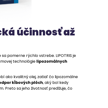
cká účinnosť až
be sa pomerne rýchlo vstrebe. LIPOTRIS je
omovej technológie
lipozomálnych
 ako kvalitný olej, zatiaľ čo lipozomálne
 odpor kĺbových plôch
, aký bol kedy
 Preto sa jeho životnosť predlžuje, čo