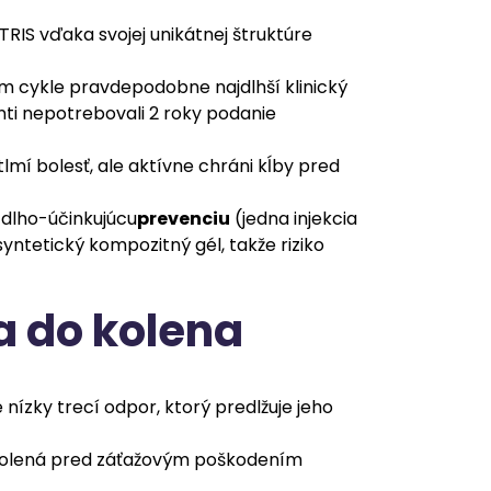
RIS vďaka svojej unikátnej štruktúre
m cykle pravdepodobne najdlhší klinický
ti nepotrebovali 2 roky podanie
lmí bolesť, ale aktívne chráni kĺby pred
a dlho-účinkujúcu
prevenciu
(jedna injekcia
osyntetický kompozitný gél, takže riziko
a do kolena
ízky trecí odpor, ktorý predlžuje jeho
 kolená pred záťažovým poškodením