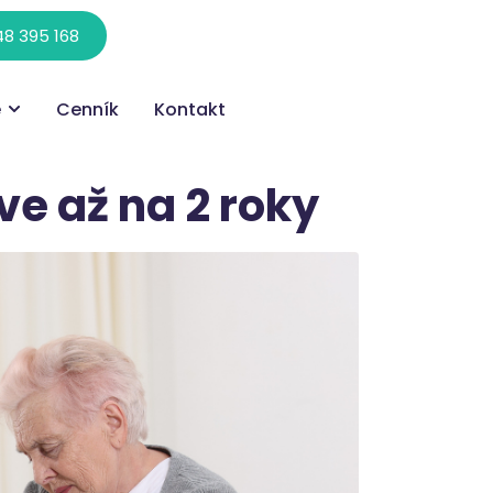
8 395 168
e
Cenník
Kontakt
ve až na 2 roky