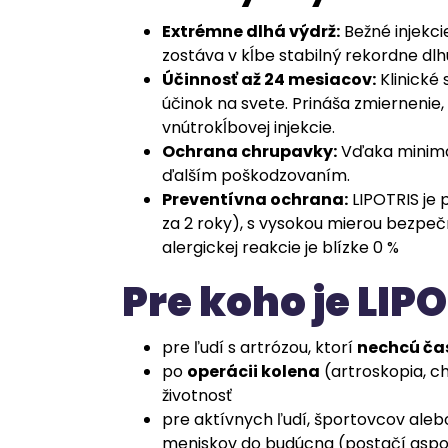
Extrémne dlhá výdrž:
Bežné injekci
zostáva v kĺbe stabilný rekordne dl
Účinnosť až 24 mesiacov:
Klinické 
účinok na svete. Prináša zmiernenie, 
vnútrokĺbovej injekcie.
Ochrana chrupavky:
Vďaka minimali
ďalším poškodzovaním.
Preventívna ochrana:
LIPOTRIS je p
za 2 roky), s vysokou mierou bezpeč
alergickej reakcie je blízke 0 %
Pre koho je LIP
pre ľudí s artrózou, ktorí
nechcú ča
po
operácii kolena
(artroskopia, ch
životnosť
pre aktívnych ľudí, športovcov aleb
meniskov do budúcna (postačí aspoň