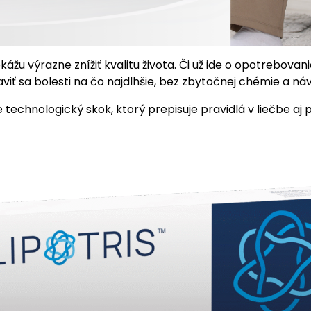
žu výrazne znížiť kvalitu života. Či už ide o opotrebova
aviť sa bolesti na čo najdlhšie, bez zbytočnej chémie a ná
technologický skok, ktorý prepisuje pravidlá v liečbe aj 