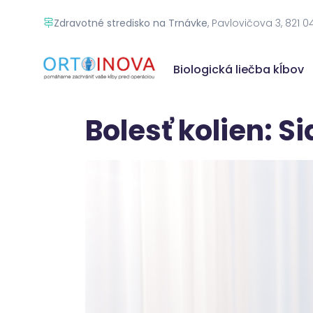
Zdravotné stredisko na Trnávke
, Pavlovičova 3, 821 0
Biologická liečba kĺbov
Bolesť kolien: S