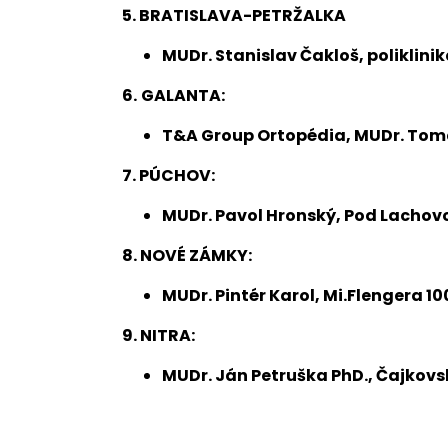
5. BRATISLAVA-PETRŽALKA
MUDr. Stanislav Čakloš, poliklini
6.
GALANTA:
T&A Group Ortopédia, MUDr. Tomá
7. PÚCHOV:
MUDr. Pavol Hronský, Pod Lachovc
8. NOVÉ ZÁMKY:
MUDr. Pintér Karol, Mi.Flengera 100
9. NITRA:
MUDr. Ján Petruška PhD., Čajkovsk